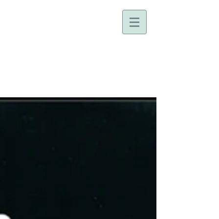
ANNIE MOLLARD-
DESFOUR
Linguiste, lexicographe, sémiologue,
conférencière