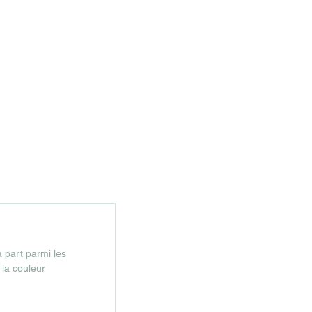
Presse/Radios/TV
Contacts
Liens
 part parmi les
 la couleur