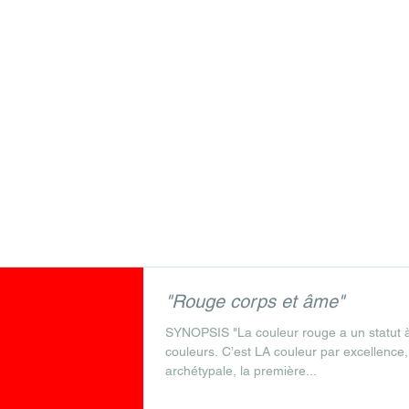
NNIE MOLLARD-DESFOUR
guiste, lexicographe, sémiologue, conférencière
s
Ouvrages
Articles/Rencontres
"Rouge corps et âme"
SYNOPSIS "La couleur rouge a un statut à
couleurs. C’est LA couleur par excellence,
archétypale, la première...