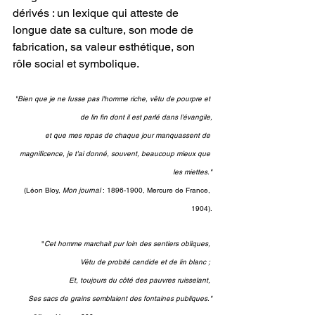
dérivés : un lexique qui atteste de 
longue date sa culture, son mode de 
fabrication, sa valeur esthétique, son 
rôle social et symbolique.
"Bien que je ne fusse pas l'homme riche, vêtu de pourpre et 
de lin fin dont il est parlé dans l'évangile,
 et que mes repas de chaque jour manquassent de 
magnificence, je t'ai donné, souvent, beaucoup mieux que 
les miettes."
(Léon Bloy,
 Mon journal 
: 1896-1900, Mercure de France, 
1904).
"
Cet homme marchait pur loin des sentiers obliques, 
Vêtu de probité candide et de lin blanc ; 
Et, toujours du côté des pauvres ruisselant, 
Ses sacs de grains semblaient des fontaines publiques."