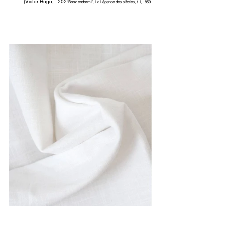
(Victor Hugo, . 202
“Booz endormi”, La Légende des siècles, t. I, 1859.